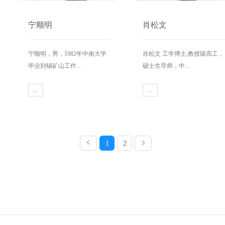
宁顺明
肖松文
宁顺明，男，1982年中南大学
肖松文 工学博士,教授级高工，
毕业到锡矿山工作...
硕士生导师，中...
→
→
1
2