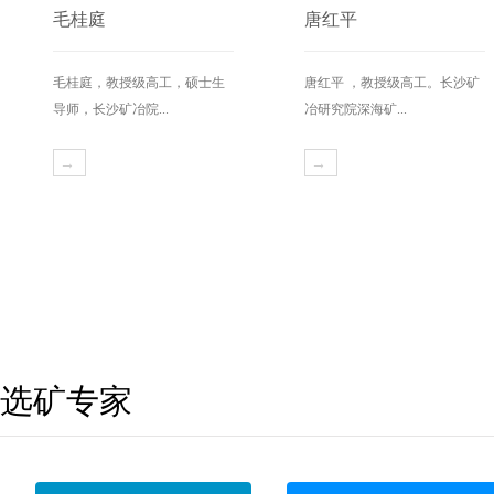
毛桂庭
唐红平
毛桂庭，教授级高工，硕士生
唐红平 ，教授级高工。长沙矿
导师，长沙矿冶院...
冶研究院深海矿...
→
→
选矿专家