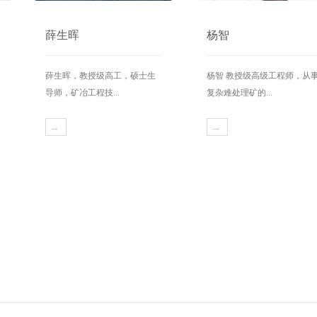
薛生晖
杨智
薛生晖，教授级高工，硕士生
杨智 教授级高级工程师，从
导师，矿冶工程技...
复杂难处理矿的...
→
→