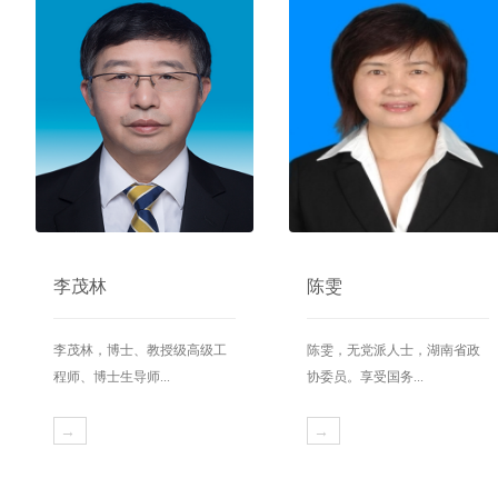
李茂林
陈雯
李茂林，博士、教授级高级工
陈雯，无党派人士，湖南省政
程师、博士生导师...
协委员。享受国务...
→
→