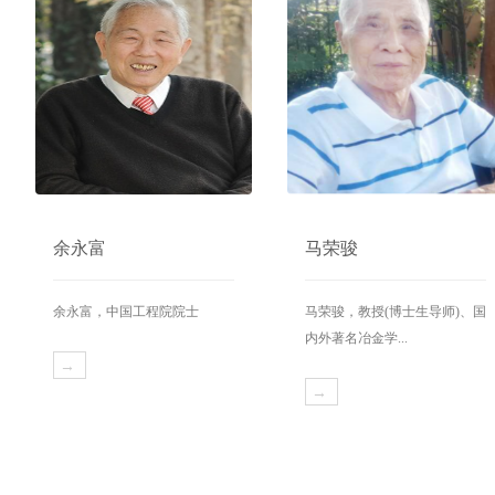
余永富
马荣骏
余永富，中国工程院院士
马荣骏，教授(博士生导师)、国
内外著名冶金学...
→
→