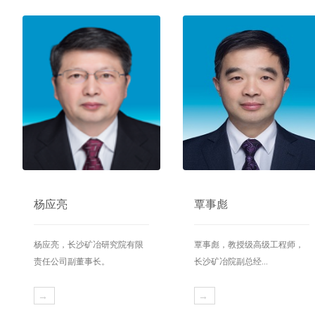
杨应亮
覃事彪
杨应亮，长沙矿冶研究院有限
覃事彪，教授级高级工程师，
责任公司副董事长。
长沙矿冶院副总经...
→
→