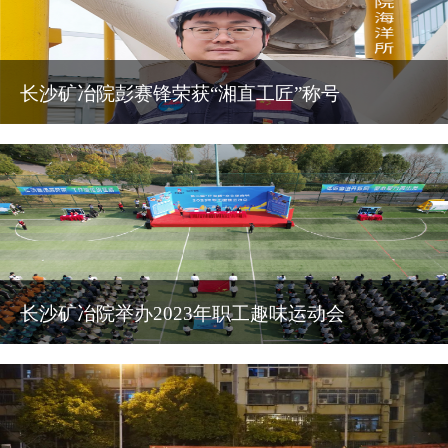
长沙矿冶院彭赛锋荣获“湘直工匠”称号
长沙矿冶院举办2023年职工趣味运动会