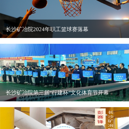
长沙矿冶院2024年职工篮球赛落幕
长沙矿冶院第三届“行建杯”文化体育节开幕