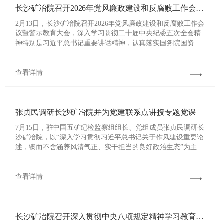
长沙矿冶院召开2026年党风廉政建设和反腐败工作会议暨警示教育大会
​​2月13日，长沙矿冶院召开2026年党风廉政建设和反腐败工作会
议暨警示教育大会，深入学习贯彻二十届中央纪委五次全会精
神特别是习近平总书记重要讲话精神，认真落实国务院国资
委、集团公司党风廉政建设和反腐败工作会议要求，总结2025
年工作，开展警示教育，部署2026年重点任务。院党委书记、
董事长卓晓军出席会议并讲话。党委副书记、董事、工会主席
查看详情
李小军主持会议。党委委员、纪委书记张军传达二十届中央纪
委五次全会精神、国务院国资委和集团公司党风廉政建设和反
腐败工作会议精神。党委其他成员出席会议。
张贞民调研长沙矿冶院并为党建联系点讲授专题党课
7月15日，驻中国五矿纪检监察组组长、党组成员张贞民调研长
沙矿冶院，以“深入学习贯彻习近平总书记关于作风建设重要论
述，锲而不舍涵养风清气正、实干担当的良好政治生态”为主题
讲授深入贯彻中央八项规定精神学习教育专题党课。
查看详情
长沙矿冶院召开深入贯彻中央八项规定精神学习教育警示教育会暨集中整治违规吃喝专题推进会